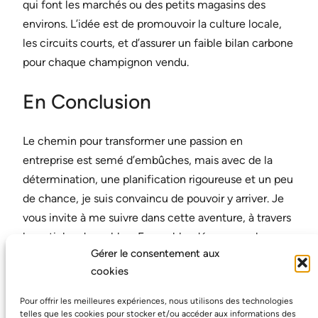
qui font les marchés ou des petits magasins des
environs. L’idée est de promouvoir la culture locale,
les circuits courts, et d’assurer un faible bilan carbone
pour chaque champignon vendu.
En Conclusion
Le chemin pour transformer une passion en
entreprise est semé d’embûches, mais avec de la
détermination, une planification rigoureuse et un peu
de chance, je suis convaincu de pouvoir y arriver. Je
vous invite à me suivre dans cette aventure, à travers
les articles de ce blog. Ensemble, découvrons les
Gérer le consentement aux
joies et les défis de la culture professionnelle des
cookies
champignons, et qui sait, peut-être serez-vous le
prochain à vous lancer dans cette aventure ! Restez à
Pour offrir les meilleures expériences, nous utilisons des technologies
l’écoute, car cette histoire ne fait que commencer.
telles que les cookies pour stocker et/ou accéder aux informations des