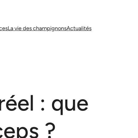
ces
La vie des champignons
Actualités
éel : que
ceps ?