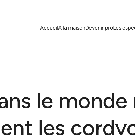
Accueil
A la maison
Devenir pro
Les espè
ans le monde r
ment les cordy