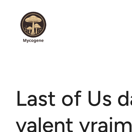
Aller
au
contenu
Last of Us d
valent vrai